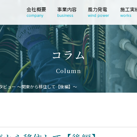
会社概要
事業内容
風力発電
施工実
company
business
wind power
works
コラム
Column
タビュー ～関東から移住して【後編】～